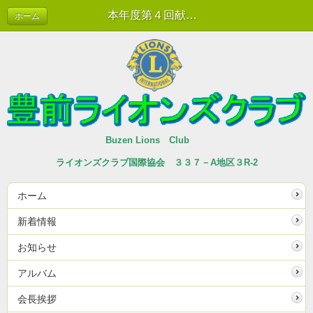
本年度第４回献血推進運動 | 新着情報
ホーム
Buzen Lions Club
ライオンズクラブ国際協会 ３３７－A地区３R-2
ホーム
新着情報
お知らせ
アルバム
会長挨拶