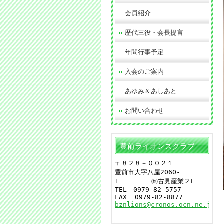
会員紹介
歴代三役・会長提言
年間行事予定
入会のご案内
あゆみ＆あしあと
お問い合わせ
豊前ライオンズクラブ
〒８２８－００２１
豊前市大字八屋2060-
1
　　　　　㈱古見産業２F
TEL　0979-82-5757　　
FAX  0979-82-8877
bznlions@cronos.ocn.ne.jp