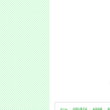
ホーム
年間行事予定
会長挨拶
新