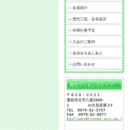
会員紹介
歴代三役・会長提言
年間行事予定
入会のご案内
あゆみ＆あしあと
お問い合わせ
豊前ライオンズクラブ
〒８２８－００２１
豊前市大字八屋2060-
1
　　　　　㈱古見産業２F
TEL　0979-82-5757　　
FAX  0979-82-8877
bznlions@cronos.ocn.ne.jp