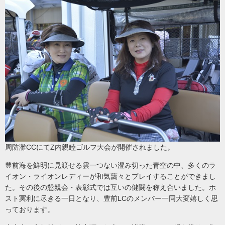
周防灘CCにてZ内親睦ゴルフ大会が開催されました。
豊前海を鮮明に見渡せる雲一つない澄み切った青空の中、多くのラ
イオン・ライオンレディーが和気藹々とプレイすることができまし
た。その後の懇親会・表彰式では互いの健闘を称え合いました。ホ
スト冥利に尽きる一日となり、豊前LCのメンバー一同大変嬉しく思
っております。