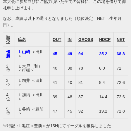
本大会に参加並びにご協力頂いた全ての皆様に、この場を借りて御
礼申し上げます。
なお、成績は以下の通りとなりました（順位決定：NET→生年月
日）。
順
氏名
OUT
IN
GROSS
HDCP
NET
位
優
Ｌ山崎
＜田川
45
49
94
25.2
68.8
勝
＞
2
Ｌ木戸（和）
40
38
78
6.0
72
位
＜行橋＞
3
Ｌ籾井 ＜田川
41
40
81
8.4
72.6
位
＞
4
Ｌ加納 ＜田川
39
48
87
14.4
72.6
位
＞
5
Ｌ谷崎 ＜豊前
47
45
92
19.2
72.8
位
＞
※特記：L黒江＜豊前＞が15Hにてイーグルを獲得しました