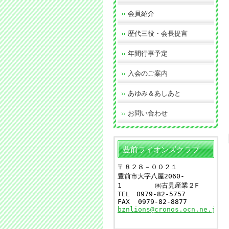
会員紹介
歴代三役・会長提言
年間行事予定
入会のご案内
あゆみ＆あしあと
お問い合わせ
豊前ライオンズクラブ
〒８２８－００２１
豊前市大字八屋2060-
1
　　　　　㈱古見産業２F
TEL　0979-82-5757　　
FAX  0979-82-8877
bznlions@cronos.ocn.ne.jp